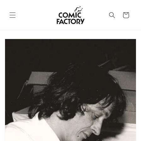
Gå til
indhold
Indkøbskurv